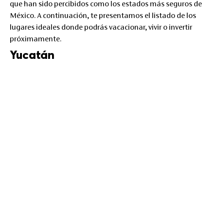
que han sido percibidos como los estados más seguros de
México. A continuación, te presentamos el listado de los
lugares ideales donde podrás vacacionar, vivir o invertir
próximamente.
Yucatán
Es un destino turístico espectacular gracias a su excelente
clima, diversidad de playas, zonas arqueológicas, espacios
naturales y culturales que le han otorgado el título de
Patrimonio Cultural de la Humanidad y que desde el año
2021 ha trabajado con la
UNESCO
por la conservación del
patrimonio natural, cultural y subacuático del
Estado.
Dentro de sus playas más representativas se
encuentran Puerto Progreso ubicada a 25 min de
Torre
Adamant,
El Cuyo y Las Coloradas y en cuanto a zonas
arqueológicas emblemáticas están Chichén Itzá, Uxmal y
Ek Balam.
En materia de seguridad, en 2019 se designó a
Yucatán el Premio Nobel de la Paz, siendo la primera vez